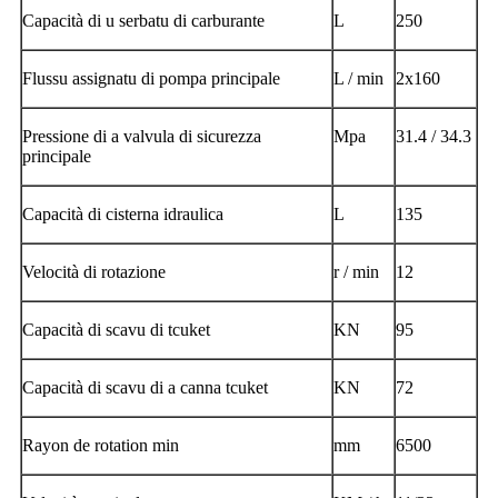
Capacità di u serbatu di carburante
L
250
Flussu assignatu di pompa principale
L / min
2x160
Pressione di a valvula di sicurezza
Mpa
31.4 / 34.3
principale
Capacità di cisterna idraulica
L
135
Velocità di rotazione
r / min
12
Capacità di scavu di tcuket
KN
95
Capacità di scavu di a canna tcuket
KN
72
Rayon de rotation min
mm
6500