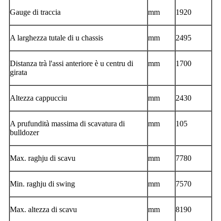
Gauge di traccia
mm
1920
A larghezza tutale di u chassis
mm
2495
Distanza trà l'assi anteriore è u centru di
mm
1700
girata
Altezza cappucciu
mm
2430
A prufundità massima di scavatura di
mm
105
bulldozer
Max. raghju di scavu
mm
7780
Min. raghju di swing
mm
7570
Max. altezza di scavu
mm
8190