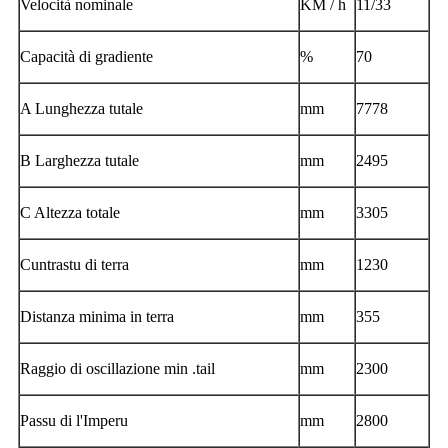
Velocità nominale
KM / h
11/33
Capacità di gradiente
%
70
A Lunghezza tutale
mm
7778
B Larghezza tutale
mm
2495
C Altezza totale
mm
3305
Cuntrastu di terra
mm
1230
Distanza minima in terra
mm
355
Raggio di oscillazione min .tail
mm
2300
Passu di l'Imperu
mm
2800