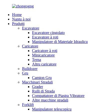
Home
Nantu à noi
Prudutti
Escavatore
Escavatore cingolato
Escavatore à roti
Manipulatore di Materiale Idraulicu
Caricatore
Caricatore à roti
Minicaricatore
Terna
Altru caricatore
Bulldozer
Gru
Camion Gru
Macchinari Stradali
Grader
Rulli di Strada
Compattatore di Piastra Vibratore
Altre macchine stradali
Forklift
Manipulatore telescopicu