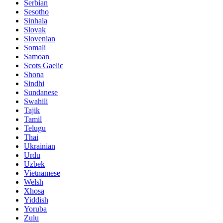
Serbian
Sesotho
Sinhala
Slovak
Slovenian
Somali
Samoan
Scots Gaelic
Shona
Sindhi
Sundanese
Swahili
Tajik
Tamil
Telugu
Thai
Ukrainian
Urdu
Uzbek
Vietnamese
Welsh
Xhosa
Yiddish
Yoruba
Zulu