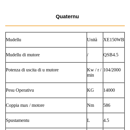
Quaternu
Mudellu
Unità
XE150WB
Mudellu di mutore
/
QSB4.5
Potenza di uscita di u mutore
Kw / r /
104/2000
min
Pesu Operativu
KG
14000
Coppia max / motore
Nm
586
Spustamentu
L
4.5