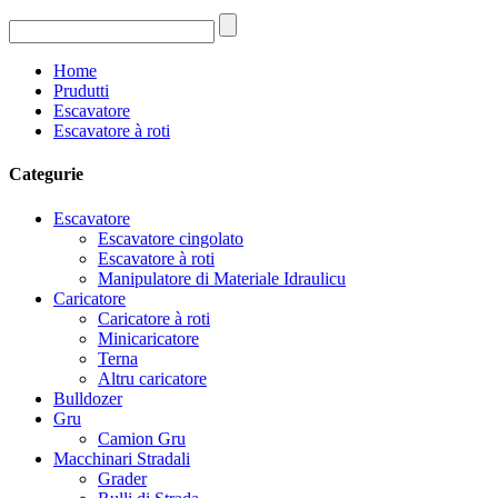
Home
Prudutti
Escavatore
Escavatore à roti
Categurie
Escavatore
Escavatore cingolato
Escavatore à roti
Manipulatore di Materiale Idraulicu
Caricatore
Caricatore à roti
Minicaricatore
Terna
Altru caricatore
Bulldozer
Gru
Camion Gru
Macchinari Stradali
Grader