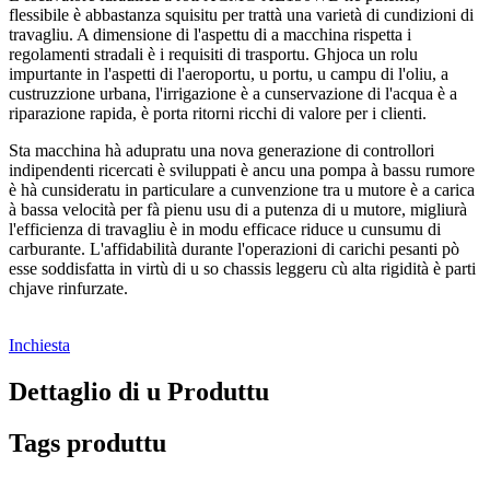
flessibile è abbastanza squisitu per trattà una varietà di cundizioni di
travagliu. A dimensione di l'aspettu di a macchina rispetta i
regolamenti stradali è i requisiti di trasportu. Ghjoca un rolu
impurtante in l'aspetti di l'aeroportu, u portu, u campu di l'oliu, a
custruzzione urbana, l'irrigazione è a cunservazione di l'acqua è a
riparazione rapida, è porta ritorni ricchi di valore per i clienti.
Sta macchina hà adupratu una nova generazione di controllori
indipendenti ricercati è sviluppati è ancu una pompa à bassu rumore
è hà cunsideratu in particulare a cunvenzione tra u mutore è a carica
à bassa velocità per fà pienu usu di a putenza di u mutore, migliurà
l'efficienza di travagliu è in modu efficace riduce u cunsumu di
carburante. L'affidabilità durante l'operazioni di carichi pesanti pò
esse soddisfatta in virtù di u so chassis leggeru cù alta rigidità è parti
chjave rinfurzate.
Inchiesta
Dettaglio di u Produttu
Tags produttu