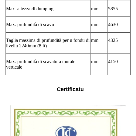
Max. altezza di dumping
mm
5855
Max. prufundità di scavu
mm
4630
Taglia massima di prufundità per u fondu di
mm
4325
livellu 2240mm (8 ft)
Max. prufundità di scavatura murale
mm
4150
verticale
Certificatu