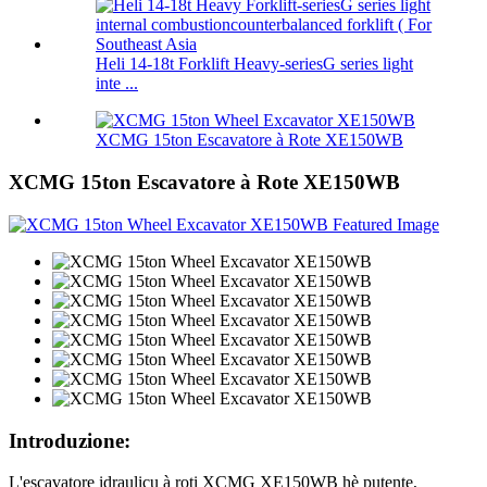
Heli 14-18t Forklift Heavy-seriesG series light
inte ...
XCMG 15ton Escavatore à Rote XE150WB
XCMG 15ton Escavatore à Rote XE150WB
Introduzione:
L'escavatore idraulicu à roti XCMG XE150WB hè putente,