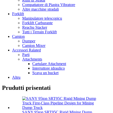
Rulli di Strada
Compattatore di Piastra Vibratore
Altre macchine stradali
Forklift
Manipulatore telescopicu
Forklift Carburante
Reachu Stacker
Tutti i Terrain Forklift
Camion
Dumper
Camion Mixer
Accessori Ralated
Parti
Attachments
Cartulare Attachment
Interruttore idraulico
Scava un bucket
Altru
Prudutti prisentati
SANY 95ton SRT95C Rigid Mining Dump