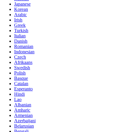
Japanese
Korean
Arabic
Irish
Greek
Turkish
Italian
Danish
Romanian
Indonesian
Czech
Afrikaans
Swedish
Polish
Basque
Catalan
Esperanto
Hindi
Lao
Albanian
Amharic
Armenian
Azerbaijani
Belarusian
Bengali