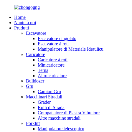
Home
Nantu à noi
Prudutti
Escavatore
Escavatore cingolato
Escavatore à roti
Manipulatore di Materiale Idraulicu
Caricatore
Caricatore à roti
Minicaricatore
Terna
Altru caricatore
Bulldozer
Gru
Camion Gru
Macchinari Stradali
Grader
Rulli di Strada
Compattatore di Piastra Vibratore
Altre macchine stradali
Forklift
Manipulatore telescopicu