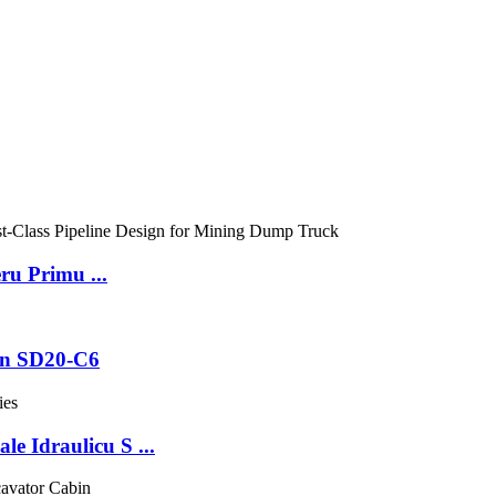
u Primu ...
ton SD20-C6
 Idraulicu S ...