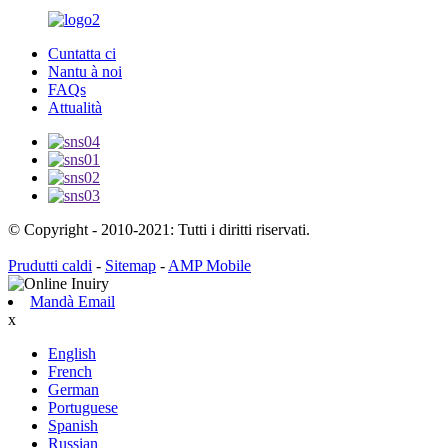
Cuntatta ci
Nantu à noi
FAQs
Attualità
© Copyright - 2010-2021: Tutti i diritti riservati.
Prudutti caldi
-
Sitemap
-
AMP Mobile
Mandà Email
x
English
French
German
Portuguese
Spanish
Russian