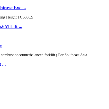
inese Exc ...
6M Lift ...
e
 ...