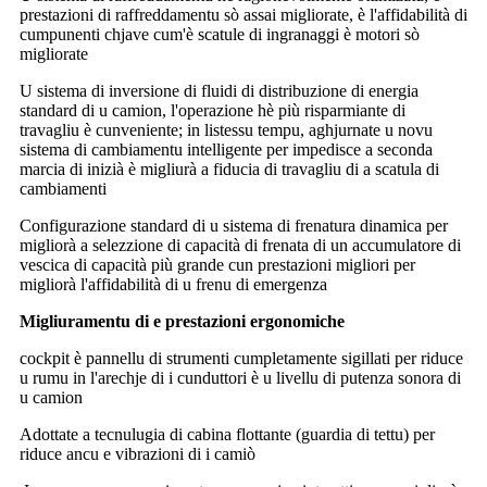
prestazioni di raffreddamentu sò assai migliorate, è l'affidabilità di
cumpunenti chjave cum'è scatule di ingranaggi è motori sò
migliorate
U sistema di inversione di fluidi di distribuzione di energia
standard di u camion, l'operazione hè più risparmiante di
travagliu è cunveniente; in listessu tempu, aghjurnate u novu
sistema di cambiamentu intelligente per impedisce a seconda
marcia di inizià è migliurà a fiducia di travagliu di a scatula di
cambiamenti
Configurazione standard di u sistema di frenatura dinamica per
migliorà a selezzione di capacità di frenata di un accumulatore di
vescica di capacità più grande cun prestazioni migliori per
migliorà l'affidabilità di u frenu di emergenza
Migliuramentu di e prestazioni ergonomiche
cockpit è pannellu di strumenti cumpletamente sigillati per riduce
u rumu in l'arechje di i cunduttori è u livellu di putenza sonora di
u camion
Adottate a tecnulugia di cabina flottante (guardia di tettu) per
riduce ancu e vibrazioni di i camiò