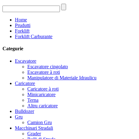
Home
Prudutti
Forklift
Forklift Carburante
Categurie
Escavatore
Escavatore cingolato
Escavatore à roti
Manipulatore di Materiale Idraulicu
Caricatore
Caricatore à roti
Minicaricatore
Terna
Altru caricatore
Bulldozer
Gru
Camion Gru
Macchinari Stradali
Grader