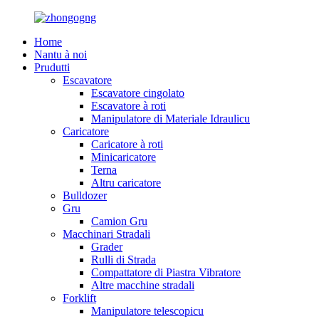
Home
Nantu à noi
Prudutti
Escavatore
Escavatore cingolato
Escavatore à roti
Manipulatore di Materiale Idraulicu
Caricatore
Caricatore à roti
Minicaricatore
Terna
Altru caricatore
Bulldozer
Gru
Camion Gru
Macchinari Stradali
Grader
Rulli di Strada
Compattatore di Piastra Vibratore
Altre macchine stradali
Forklift
Manipulatore telescopicu