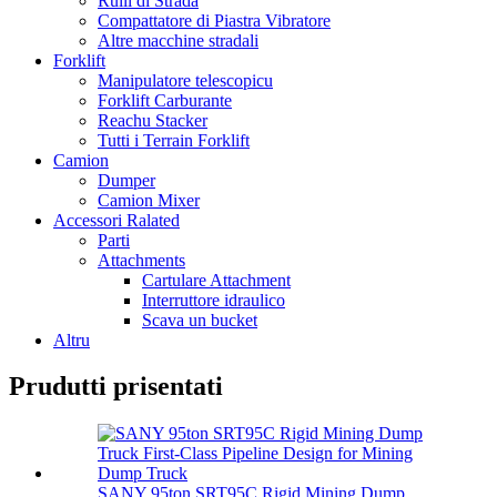
Rulli di Strada
Compattatore di Piastra Vibratore
Altre macchine stradali
Forklift
Manipulatore telescopicu
Forklift Carburante
Reachu Stacker
Tutti i Terrain Forklift
Camion
Dumper
Camion Mixer
Accessori Ralated
Parti
Attachments
Cartulare Attachment
Interruttore idraulico
Scava un bucket
Altru
Prudutti prisentati
SANY 95ton SRT95C Rigid Mining Dump