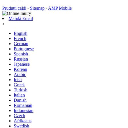
Prudutti caldi
-
Sitemap
-
AMP Mobile
Mandà Email
x
English
French
German
Portuguese
Spanish
Russian
Japanese
Korean
Arabic
Irish
Greek
Turkish
Italian
Danish
Romanian
Indonesian
Czech
Afrikaans
Swedish