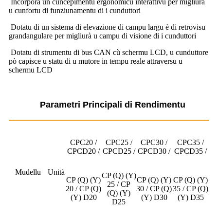
Incorpora un cuncepimentu ergonomicu interattivu per migliurà
u cunfortu di funziunamentu di i cunduttori
Dotatu di un sistema di elevazione di campu largu è di retrovisu
grandangulare per migliurà u campu di visione di i cunduttori
Dotatu di strumentu di bus CAN cù schermu LCD, u cunduttore
pò capisce u statu di u mutore in tempu reale attraversu u
schermu LCD
Parametri Principali di Rendimentu
CPC20 /
CPC25 /
CPC30 /
CPC35 /
CPCD20 /
CPCD25 /
CPCD30 /
CPCD35 /
Mudellu
Unità
CP (Q) (Y)
CP (Q) (Y)
CP (Q) (Y)
CP (Q) (Y)
25 / CP
20 / CP (Q)
30 / CP (Q)
35 / CP (Q)
(Q) (Y)
(Y) D20
(Y) D30
(Y) D35
D25