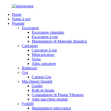
Home
Nantu à noi
Prudutti
Escavatore
Escavatore cingolato
Escavatore à roti
Manipulatore di Materiale Idraulicu
Caricatore
Caricatore à roti
Minicaricatore
Terna
Altru caricatore
Bulldozer
Gru
Camion Gru
Macchinari Stradali
Grader
Rulli di Strada
Compattatore di Piastra Vibratore
Altre macchine stradali
Forklift
Manipulatore telescopicu