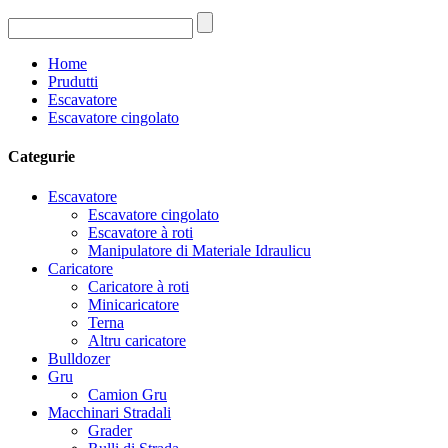
Home
Prudutti
Escavatore
Escavatore cingolato
Categurie
Escavatore
Escavatore cingolato
Escavatore à roti
Manipulatore di Materiale Idraulicu
Caricatore
Caricatore à roti
Minicaricatore
Terna
Altru caricatore
Bulldozer
Gru
Camion Gru
Macchinari Stradali
Grader