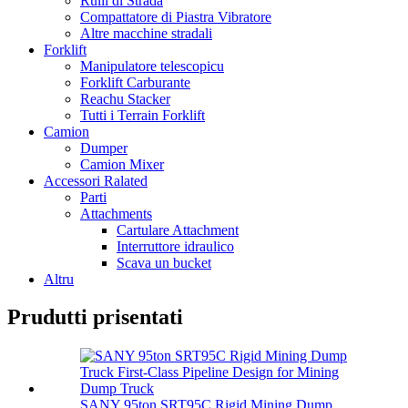
Rulli di Strada
Compattatore di Piastra Vibratore
Altre macchine stradali
Forklift
Manipulatore telescopicu
Forklift Carburante
Reachu Stacker
Tutti i Terrain Forklift
Camion
Dumper
Camion Mixer
Accessori Ralated
Parti
Attachments
Cartulare Attachment
Interruttore idraulico
Scava un bucket
Altru
Prudutti prisentati
SANY 95ton SRT95C Rigid Mining Dump