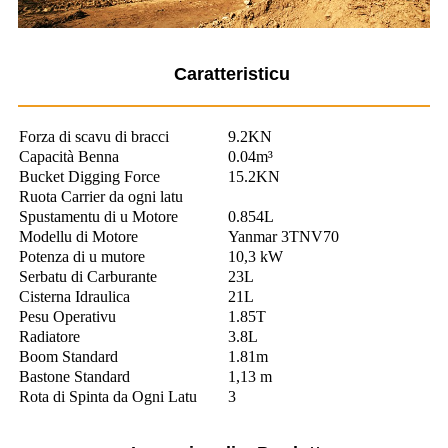
Caratteristicu
Forza di scavu di bracci
9.2KN
Capacità Benna
0.04m³
Bucket Digging Force
15.2KN
Ruota Carrier da ogni latu
Spustamentu di u Motore
0.854L
Modellu di Motore
Yanmar 3TNV70
Potenza di u mutore
10,3 kW
Serbatu di Carburante
23L
Cisterna Idraulica
21L
Pesu Operativu
1.85T
Radiatore
3.8L
Boom Standard
1.81m
Bastone Standard
1,13 m
Rota di Spinta da Ogni Latu
3